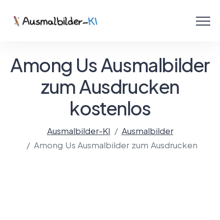
Menü
Ausmalbilder
Among Us Ausmalbilder
PDF
zum Ausdrucken
kostenlos
Malen Online
Ausmalbilder-KI
Ausmalbilder
Among Us Ausmalbilder zum Ausdrucken
Mit KI gestalten!