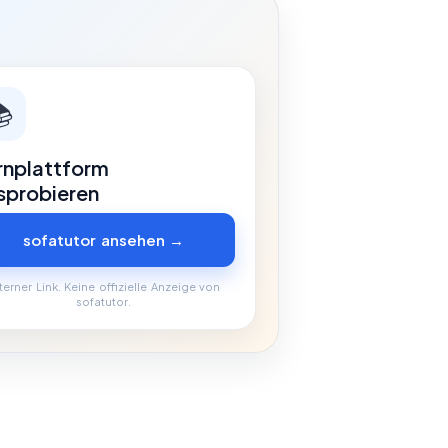

rnplattform
sprobieren
sofatutor ansehen →
terner Link. Keine offizielle Anzeige von
sofatutor.