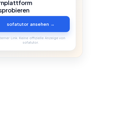
rnplattform
sprobieren
sofatutor ansehen →
terner Link. Keine offizielle Anzeige von
sofatutor.