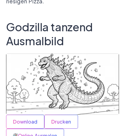
riesigen Pizza.
Godzilla tanzend
Ausmalbild
Download
Drucken
Online Ausmalen