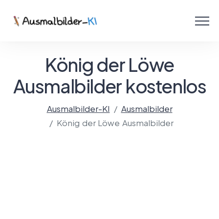
Menü
Ausmalbilder
König der Löwe
PDF
Ausmalbilder kostenlos
Malen Online
Ausmalbilder-KI
Ausmalbilder
König der Löwe Ausmalbilder
Mit KI gestalten!