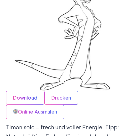
Download
Drucken
Online Ausmalen
Timon solo – frech und voller Energie. Tipp: