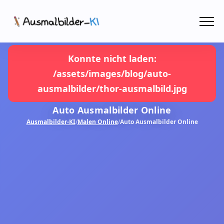
Menü
Ausmalbilder
Konnte nicht laden:
/assets/images/blog/auto-
PDF
ausmalbilder/thor-ausmalbild.jpg
Malen Online
Auto Ausmalbilder Online
Ausmalbilder-KI
/
Malen Online
/
Auto Ausmalbilder Online
MIT KI GESTALTEN!