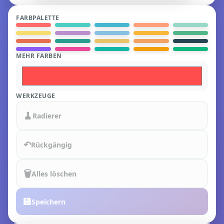
FARBPALETTE
MEHR FARBEN
WERKZEUGE
🧹
Radierer
↶
Rückgängig
🗑️
Alles löschen
💾
Speichern