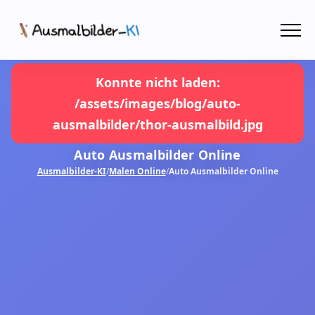
Menü
Ausmalbilder
Konnte nicht laden:
/assets/images/blog/auto-
PDF
ausmalbilder/thor-ausmalbild.jpg
Malen Online
Auto Ausmalbilder Online
Ausmalbilder-KI
/
Malen Online
/
Auto Ausmalbilder Online
MIT KI GESTALTEN!