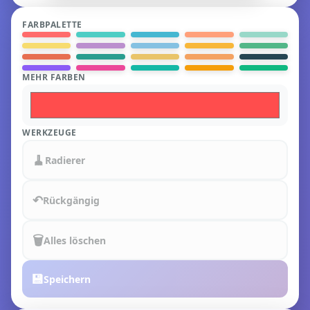
FARBPALETTE
MEHR FARBEN
WERKZEUGE
🧹
Radierer
↶
Rückgängig
🗑️
Alles löschen
💾
Speichern