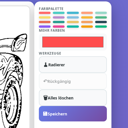
FARBPALETTE
MEHR FARBEN
WERKZEUGE
🧹
Radierer
↶
Rückgängig
🗑️
Alles löschen
💾
Speichern