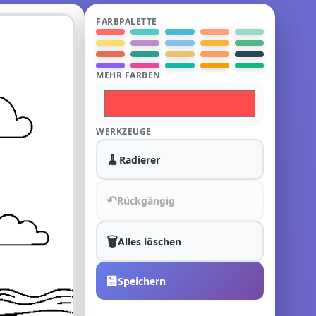
FARBPALETTE
MEHR FARBEN
WERKZEUGE
🧹
Radierer
↶
Rückgängig
🗑️
Alles löschen
💾
Speichern