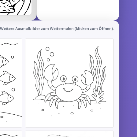
Weitere Ausmalbilder zum Weitermalen (klicken zum Öffnen).