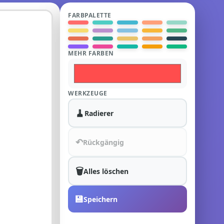
FARBPALETTE
MEHR FARBEN
WERKZEUGE
🧹
Radierer
↶
Rückgängig
🗑️
Alles löschen
💾
Speichern