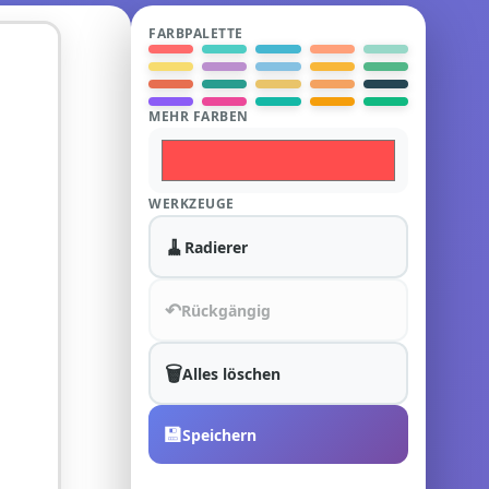
FARBPALETTE
MEHR FARBEN
WERKZEUGE
🧹
Radierer
↶
Rückgängig
🗑️
Alles löschen
💾
Speichern