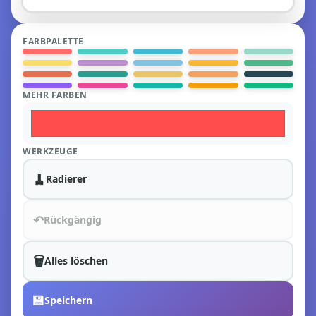
FARBPALETTE
MEHR FARBEN
WERKZEUGE
🧹
Radierer
↶
Rückgängig
🗑️
Alles löschen
💾
Speichern