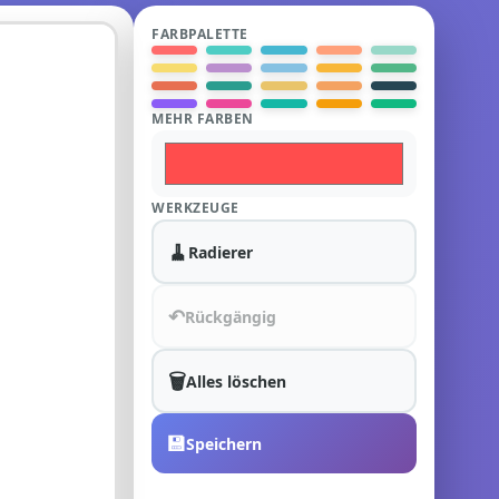
FARBPALETTE
MEHR FARBEN
WERKZEUGE
🧹
Radierer
↶
Rückgängig
🗑️
Alles löschen
💾
Speichern