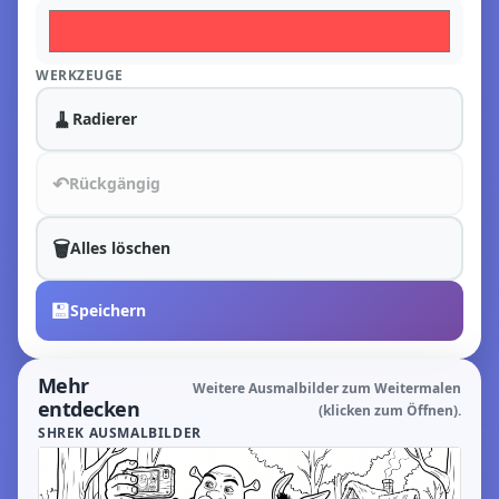
WERKZEUGE
🧹
Radierer
↶
Rückgängig
🗑️
Alles löschen
💾
Speichern
Mehr
Weitere Ausmalbilder zum Weitermalen
entdecken
(klicken zum Öffnen).
SHREK AUSMALBILDER