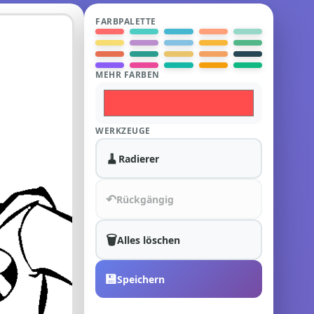
FARBPALETTE
MEHR FARBEN
WERKZEUGE
🧹
Radierer
↶
Rückgängig
🗑️
Alles löschen
💾
Speichern