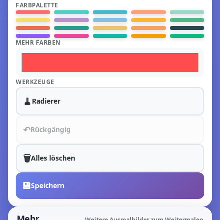
FARBPALETTE
MEHR FARBEN
WERKZEUGE
🧹
Radierer
↶
Rückgängig
🗑️
Alles löschen
💾
Speichern
Mehr
Weitere Ausmalbilder zum Weitermalen