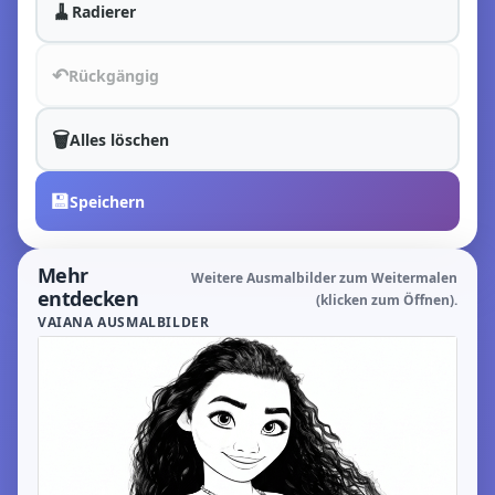
🧹
Radierer
↶
Rückgängig
🗑️
Alles löschen
💾
Speichern
Mehr
Weitere Ausmalbilder zum Weitermalen
entdecken
(klicken zum Öffnen).
VAIANA AUSMALBILDER