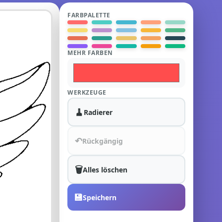
FARBPALETTE
MEHR FARBEN
WERKZEUGE
🧹
Radierer
↶
Rückgängig
🗑️
Alles löschen
💾
Speichern