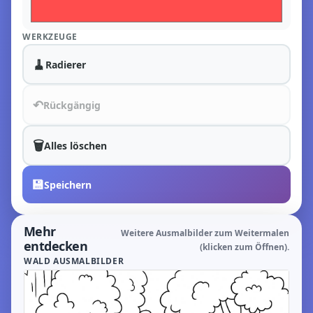
WERKZEUGE
🧹
Radierer
↶
Rückgängig
🗑️
Alles löschen
💾
Speichern
Mehr
Weitere Ausmalbilder zum Weitermalen
entdecken
(klicken zum Öffnen).
WALD AUSMALBILDER