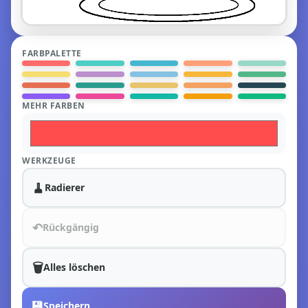
FARBPALETTE
MEHR FARBEN
WERKZEUGE
🧹
Radierer
↶
Rückgängig
🗑️
Alles löschen
💾
Speichern