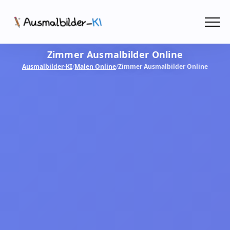
Menü
Zimmer Ausmalbilder Online
Ausmalbilder
Ausmalbilder-KI
/
Malen Online
/
Zimmer Ausmalbilder Online
PDF
Malen Online
MIT KI GESTALTEN!