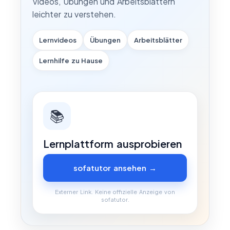
Videos, Übungen und Arbeitsblättern
leichter zu verstehen.
Lernvideos
Übungen
Arbeitsblätter
Lernhilfe zu Hause
📚
Lernplattform ausprobieren
sofatutor ansehen →
Externer Link. Keine offizielle Anzeige von
sofatutor.