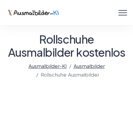
Menü
Ausmalbilder
Rollschuhe
PDF
Ausmalbilder kostenlos
Malen Online
Ausmalbilder-KI
Ausmalbilder
Rollschuhe Ausmalbilder
Mit KI gestalten!