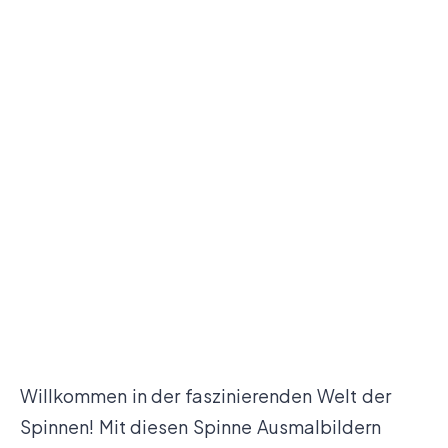
Willkommen in der faszinierenden Welt der
Spinnen! Mit diesen Spinne Ausmalbildern