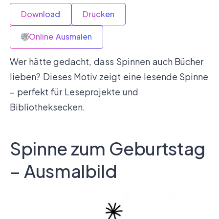
Download
Drucken
Online Ausmalen
Wer hätte gedacht, dass Spinnen auch Bücher
lieben? Dieses Motiv zeigt eine lesende Spinne
– perfekt für Leseprojekte und
Bibliotheksecken.
Spinne zum Geburtstag
– Ausmalbild