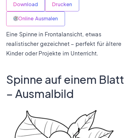
Download
Drucken
Online Ausmalen
Eine Spinne in Frontalansicht, etwas
realistischer gezeichnet – perfekt für ältere
Kinder oder Projekte im Unterricht.
Spinne auf einem Blatt
– Ausmalbild