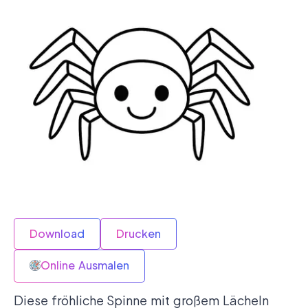
Download
Drucken
Online Ausmalen
Diese fröhliche Spinne mit großem Lächeln