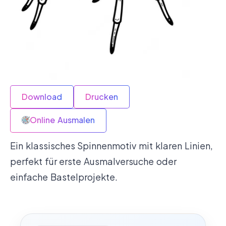
Download
Drucken
Online Ausmalen
Ein klassisches Spinnenmotiv mit klaren Linien,
perfekt für erste Ausmalversuche oder
einfache Bastelprojekte.