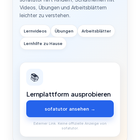
Videos, Übungen und Arbeitsblättern
leichter zu verstehen.
Lernvideos
Übungen
Arbeitsblätter
Lernhilfe zu Hause
📚
Lernplattform ausprobieren
sofatutor ansehen →
Externer Link. Keine offizielle Anzeige von
sofatutor.