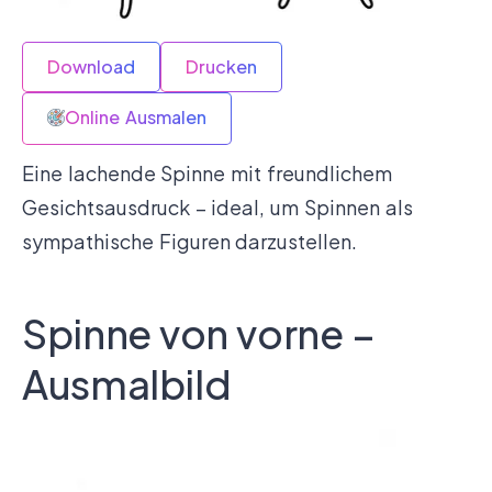
Download
Drucken
Online Ausmalen
Eine lachende Spinne mit freundlichem
Gesichtsausdruck – ideal, um Spinnen als
sympathische Figuren darzustellen.
Spinne von vorne –
Ausmalbild