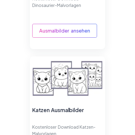
Dinosaurier-Malvorlagen
Ausmalbilder ansehen
Katzen Ausmalbilder
Kostenloser Download Katzen-
Malvorlagen