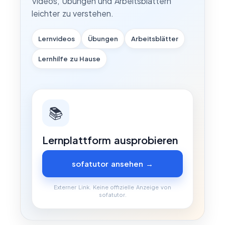
Videos, Übungen und Arbeitsblättern
leichter zu verstehen.
Lernvideos
Übungen
Arbeitsblätter
Lernhilfe zu Hause
📚
Lernplattform ausprobieren
sofatutor ansehen →
Externer Link. Keine offizielle Anzeige von
sofatutor.