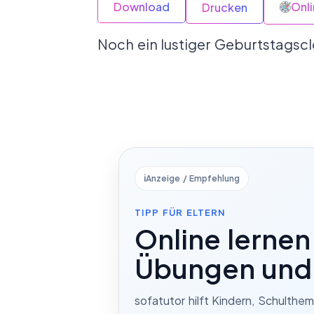
Download
Onl
Drucken
Noch ein lustiger Geburtstags
ℹ️
Anzeige / Empfehlung
TIPP FÜR ELTERN
Online lernen
Übungen und 
sofatutor hilft Kindern, Schulthe