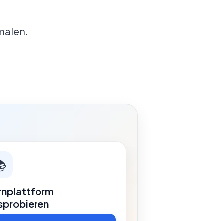
malen.

rnplattform
sprobieren