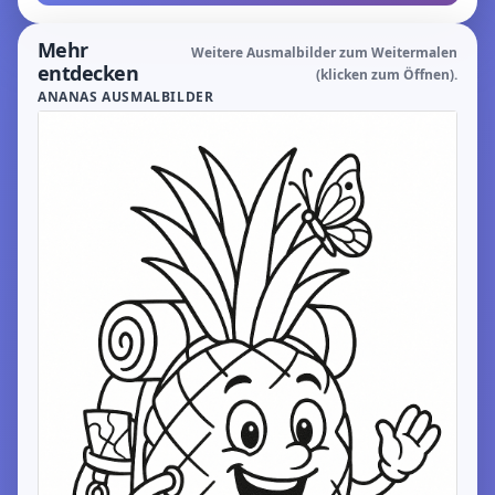
Mehr
Weitere Ausmalbilder zum Weitermalen
entdecken
(klicken zum Öffnen).
ANANAS AUSMALBILDER