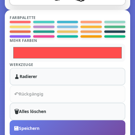
FARBPALETTE
MEHR FARBEN
WERKZEUGE
🧹
Radierer
↶
Rückgängig
🗑️
Alles löschen
💾
Speichern