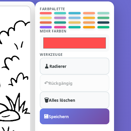
FARBPALETTE
MEHR FARBEN
WERKZEUGE
🧹
Radierer
↶
Rückgängig
🗑️
Alles löschen
💾
Speichern