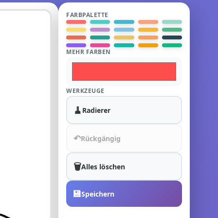
FARBPALETTE
MEHR FARBEN
WERKZEUGE
🧹
Radierer
↶
Rückgängig
🗑️
Alles löschen
💾
Speichern