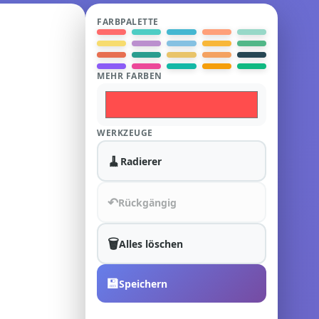
FARBPALETTE
MEHR FARBEN
WERKZEUGE
🧹
Radierer
↶
Rückgängig
🗑️
Alles löschen
💾
Speichern