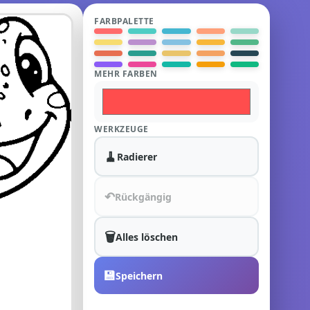
FARBPALETTE
MEHR FARBEN
WERKZEUGE
🧹
Radierer
↶
Rückgängig
🗑️
Alles löschen
💾
Speichern