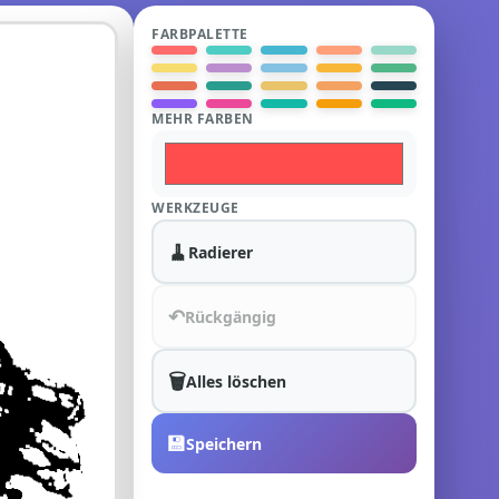
FARBPALETTE
MEHR FARBEN
WERKZEUGE
🧹
Radierer
↶
Rückgängig
🗑️
Alles löschen
💾
Speichern