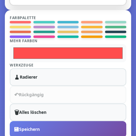
FARBPALETTE
MEHR FARBEN
WERKZEUGE
🧹
Radierer
↶
Rückgängig
🗑️
Alles löschen
💾
Speichern