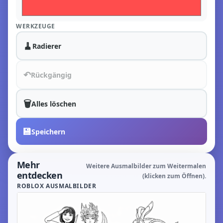
WERKZEUGE
🧹
Radierer
↶
Rückgängig
🗑️
Alles löschen
💾
Speichern
Mehr
Weitere Ausmalbilder zum Weitermalen
entdecken
(klicken zum Öffnen).
ROBLOX AUSMALBILDER