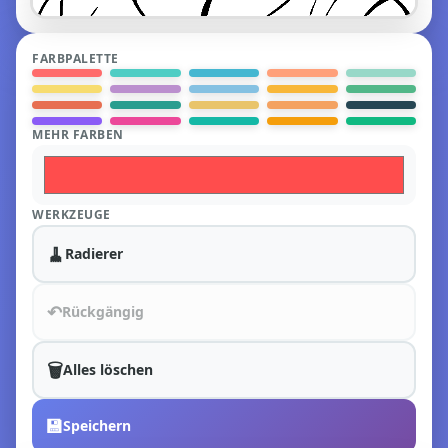
FARBPALETTE
MEHR FARBEN
WERKZEUGE
🧹
Radierer
↶
Rückgängig
🗑️
Alles löschen
💾
Speichern