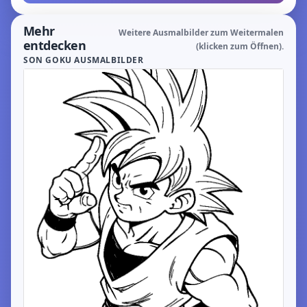
Mehr
Weitere Ausmalbilder zum Weitermalen
entdecken
(klicken zum Öffnen).
SON GOKU AUSMALBILDER