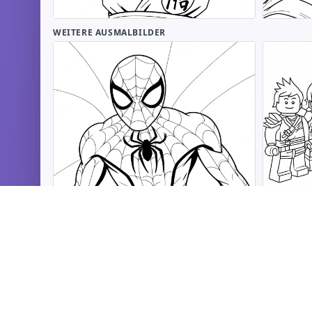
WEITERE AUSMALBILDER
Spiderman Ausmalbilder
Ninjago 