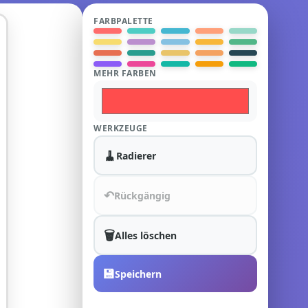
FARBPALETTE
MEHR FARBEN
WERKZEUGE
🧹
Radierer
↶
Rückgängig
🗑️
Alles löschen
💾
Speichern