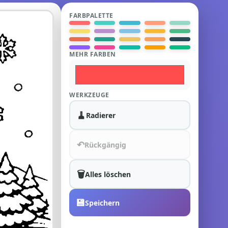
FARBPALETTE
MEHR FARBEN
WERKZEUGE
🧹
Radierer
↶
Rückgängig
🗑️
Alles löschen
💾
Speichern