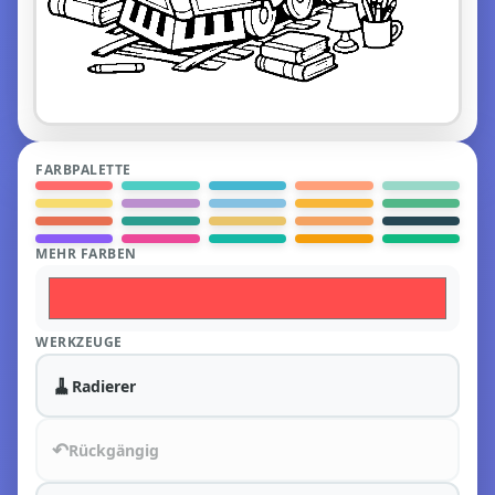
FARBPALETTE
MEHR FARBEN
WERKZEUGE
🧹
Radierer
↶
Rückgängig